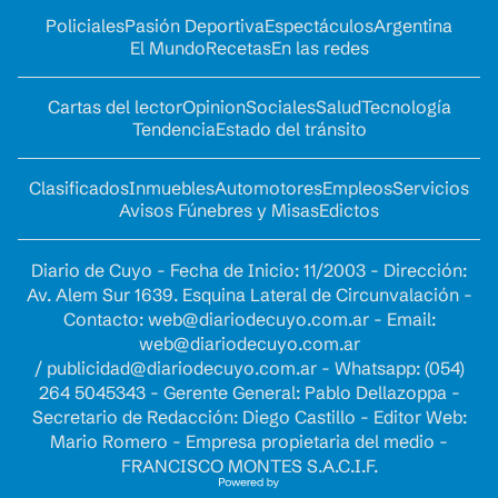
Policiales
Pasión Deportiva
Espectáculos
Argentina
El Mundo
Recetas
En las redes
Cartas del lector
Opinion
Sociales
Salud
Tecnología
Tendencia
Estado del tránsito
Clasificados
Inmuebles
Automotores
Empleos
Servicios
Avisos Fúnebres y Misas
Edictos
Diario de Cuyo - Fecha de Inicio: 11/2003 - Dirección:
Av. Alem Sur 1639. Esquina Lateral de Circunvalación -
Contacto:
web@diariodecuyo.com.ar
- Email:
web@diariodecuyo.com.ar
/
publicidad@diariodecuyo.com.ar
-
Whatsapp: (054)
264 5045343 - Gerente General: Pablo Dellazoppa -
Secretario de Redacción: Diego Castillo - Editor Web:
Mario Romero - Empresa propietaria del medio -
FRANCISCO MONTES S.A.C.I.F.