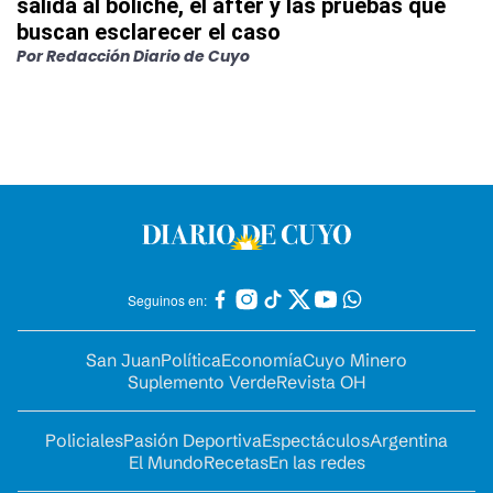
salida al boliche, el after y las pruebas que
buscan esclarecer el caso
Por
Redacción Diario de Cuyo
Seguinos en:
San Juan
Política
Economía
Cuyo Minero
Suplemento Verde
Revista OH
Policiales
Pasión Deportiva
Espectáculos
Argentina
El Mundo
Recetas
En las redes