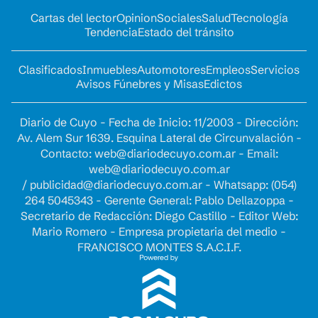
Cartas del lector
Opinion
Sociales
Salud
Tecnología
Tendencia
Estado del tránsito
Clasificados
Inmuebles
Automotores
Empleos
Servicios
Avisos Fúnebres y Misas
Edictos
Diario de Cuyo - Fecha de Inicio: 11/2003 - Dirección:
Av. Alem Sur 1639. Esquina Lateral de Circunvalación -
Contacto:
web@diariodecuyo.com.ar
- Email:
web@diariodecuyo.com.ar
/
publicidad@diariodecuyo.com.ar
-
Whatsapp: (054)
264 5045343 - Gerente General: Pablo Dellazoppa -
Secretario de Redacción: Diego Castillo - Editor Web:
Mario Romero - Empresa propietaria del medio -
FRANCISCO MONTES S.A.C.I.F.