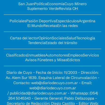
San Juan
Política
Economía
Cuyo Minero
Suplemento Verde
Revista OH
Policiales
Pasión Deportiva
Espectáculos
Argentina
El Mundo
Recetas
En las redes
Cartas del lector
Opinion
Sociales
Salud
Tecnología
Tendencia
Estado del tránsito
Clasificados
Inmuebles
Automotores
Empleos
Servicios
Avisos Fúnebres y Misas
Edictos
Diario de Cuyo - Fecha de Inicio: 11/2003 - Dirección:
Av. Alem Sur 1639. Esquina Lateral de Circunvalación -
Contacto:
web@diariodecuyo.com.ar
- Email:
web@diariodecuyo.com.ar
/
publicidad@diariodecuyo.com.ar
-
Whatsapp: (054)
264 5045343 - Gerente General: Pablo Dellazoppa -
Secretario de Redacción: Diego Castillo - Editor Web: