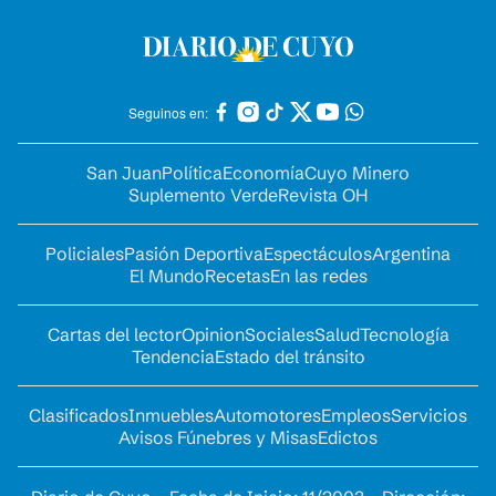
Seguinos en:
San Juan
Política
Economía
Cuyo Minero
Suplemento Verde
Revista OH
Policiales
Pasión Deportiva
Espectáculos
Argentina
El Mundo
Recetas
En las redes
Cartas del lector
Opinion
Sociales
Salud
Tecnología
Tendencia
Estado del tránsito
Clasificados
Inmuebles
Automotores
Empleos
Servicios
Avisos Fúnebres y Misas
Edictos