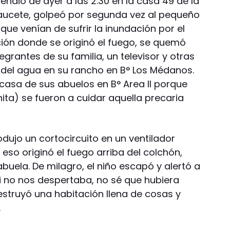
ncendio de ayer a las 2.30 en la casa 49 de la
Caucete, golpeó por segunda vez al pequeño
s que venían de sufrir la inundación por el
ción donde se originó el fuego, se quemó
egrantes de su familia, un televisor y otras
del agua en su rancho en B° Los Médanos.
casa de sus abuelos en B° Area II porque
ita) se fueron a cuidar aquella precaria
ujo un cortocircuito en un ventilador
 eso originó el fuego arriba del colchón,
 abuela. De milagro, el niño escapó y alertó a
 Si no nos despertaba, no sé que hubiera
destruyó una habitación llena de cosas y
.