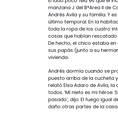
El lado poco feliz es que el i
manzana J del B°Area II de 
Andrés Avila y su familia. Y e
último temporal. En la habita
toda la ropa de los cuatro int
cosas que habían rescatado 
De hecho, el chico estaba en 
sus papás (junto a su herman
vivienda.
Andrés dormía cuando se prod
puesto arriba de la cucheta y
relató Elsa Adaro de Avila, la
todos. ‘Mi nieto es mi héroe.
pasado’, dijo. El fuego igual 
daño otras partes de la casa