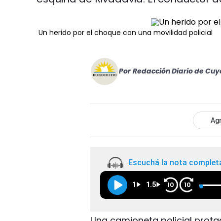
Un herido por el choque con una movilidad policial
Por
Redacción Diario de Cuy
Agr
Escuchá la nota complet
1
1.5
10
10
Una camioneta policial prota