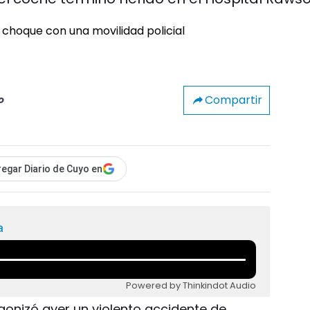
Compartir
o
egar Diario de Cuyo en
a
Powered by Thinkindot Audio
gonizó ayer un violento accidente de