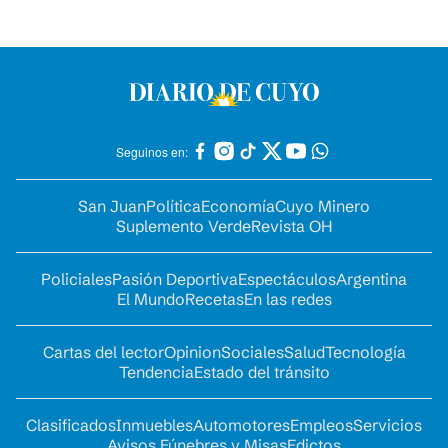
Seguinos en:
San Juan
Política
Economía
Cuyo Minero
Suplemento Verde
Revista OH
Policiales
Pasión Deportiva
Espectáculos
Argentina
El Mundo
Recetas
En las redes
Cartas del lector
Opinion
Sociales
Salud
Tecnología
Tendencia
Estado del tránsito
Clasificados
Inmuebles
Automotores
Empleos
Servicios
Avisos Fúnebres y Misas
Edictos