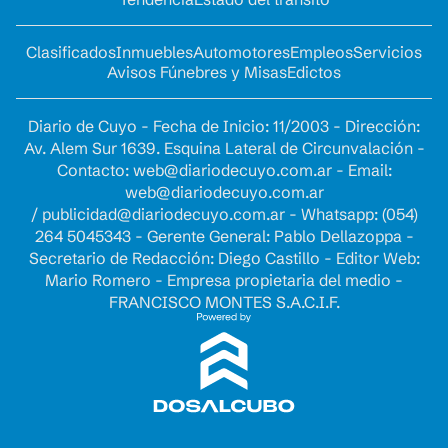
Clasificados
Inmuebles
Automotores
Empleos
Servicios
Avisos Fúnebres y Misas
Edictos
Diario de Cuyo - Fecha de Inicio: 11/2003 - Dirección:
Av. Alem Sur 1639. Esquina Lateral de Circunvalación -
Contacto:
web@diariodecuyo.com.ar
- Email:
web@diariodecuyo.com.ar
/
publicidad@diariodecuyo.com.ar
-
Whatsapp: (054)
264 5045343 - Gerente General: Pablo Dellazoppa -
Secretario de Redacción: Diego Castillo - Editor Web:
Mario Romero - Empresa propietaria del medio -
FRANCISCO MONTES S.A.C.I.F.