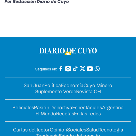
Por
Redacción Diario de Cuyo
Seguinos en:
San Juan
Política
Economía
Cuyo Minero
Suplemento Verde
Revista OH
Policiales
Pasión Deportiva
Espectáculos
Argentina
El Mundo
Recetas
En las redes
Cartas del lector
Opinion
Sociales
Salud
Tecnología
Tendencia
Estado del tránsito