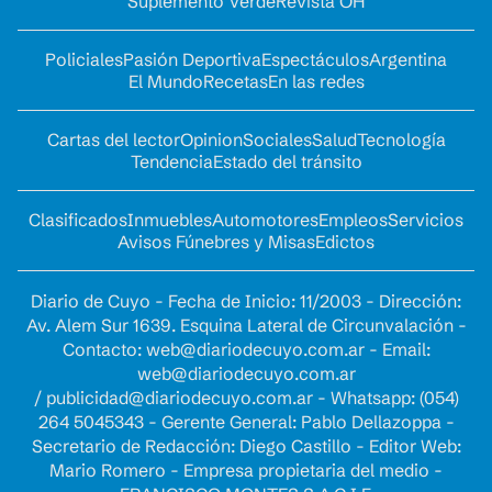
Suplemento Verde
Revista OH
Policiales
Pasión Deportiva
Espectáculos
Argentina
El Mundo
Recetas
En las redes
Cartas del lector
Opinion
Sociales
Salud
Tecnología
Tendencia
Estado del tránsito
Clasificados
Inmuebles
Automotores
Empleos
Servicios
Avisos Fúnebres y Misas
Edictos
Diario de Cuyo - Fecha de Inicio: 11/2003 - Dirección:
Av. Alem Sur 1639. Esquina Lateral de Circunvalación -
Contacto:
web@diariodecuyo.com.ar
- Email:
web@diariodecuyo.com.ar
/
publicidad@diariodecuyo.com.ar
-
Whatsapp: (054)
264 5045343 - Gerente General: Pablo Dellazoppa -
Secretario de Redacción: Diego Castillo - Editor Web:
Mario Romero - Empresa propietaria del medio -