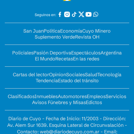
Seguinos en:
San Juan
Política
Economía
Cuyo Minero
Suplemento Verde
Revista OH
Policiales
Pasión Deportiva
Espectáculos
Argentina
El Mundo
Recetas
En las redes
Cartas del lector
Opinion
Sociales
Salud
Tecnología
Tendencia
Estado del tránsito
Clasificados
Inmuebles
Automotores
Empleos
Servicios
Avisos Fúnebres y Misas
Edictos
Diario de Cuyo - Fecha de Inicio: 11/2003 - Dirección:
Av. Alem Sur 1639. Esquina Lateral de Circunvalación -
Contacto:
web@diariodecuyo.com.ar
- Email: