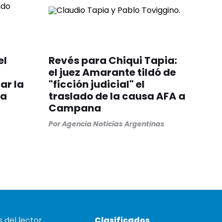
el
Revés para Chiqui Tapia:
el juez Amarante tildó de
ar la
"ficción judicial" el
la
traslado de la causa AFA a
Campana
Por
Agencia Noticias Argentinas
 del lector
Clasificados