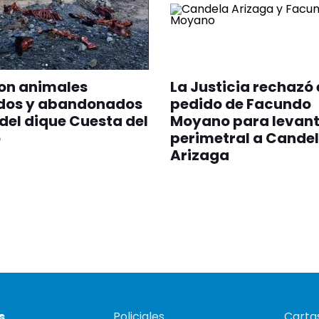
on animales
La Justicia rechazó 
dos y abandonados
pedido de Facundo
del dique Cuesta del
Moyano para levant
o
perimetral a Cande
Arizaga
s
Policiales
Cartas