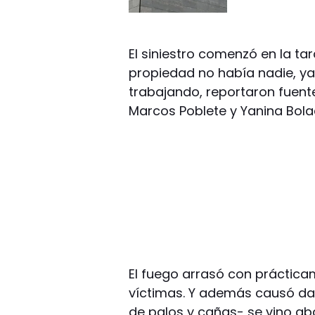
El siniestro comenzó en la ta
propiedad no había nadie, ya
trabajando, reportaron fuen
Marcos Poblete y Yanina Bolad
El fuego arrasó con práctica
víctimas. Y además causó dañ
de palos y cañas- se vino ab