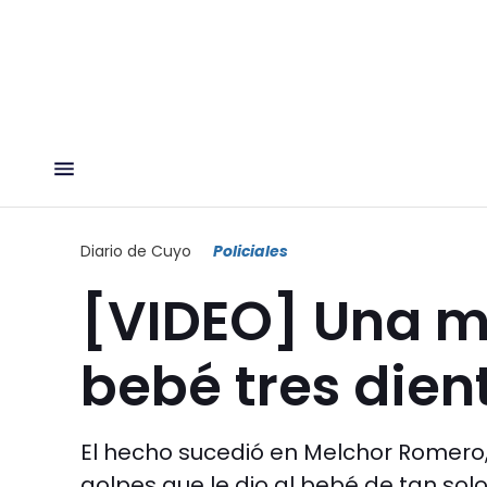
Diario de Cuyo
Policiales
[VIDEO] Una m
bebé tres dien
El hecho sucedió en Melchor Romero,
golpes que le dio al bebé de tan solo