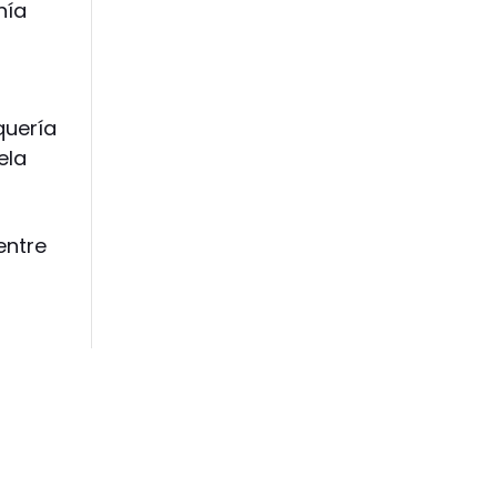
nía
quería
ela
entre