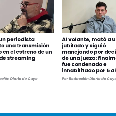
un periodista
Al volante, mató a 
e una transmisión
jubilado y siguió
o en el estreno de un
manejando por deci
 de streaming
de una jueza: final
fue condenado e
inhabilitado por 5 a
ción Diario de Cuyo
Por
Redacción Diario de Cuy