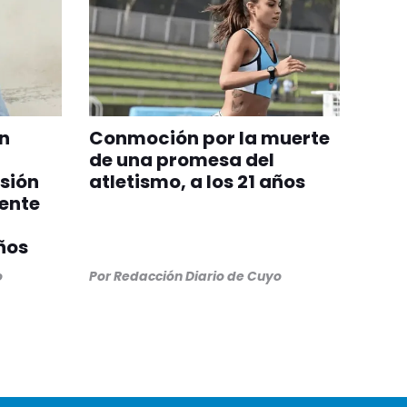
un
Conmoción por la muerte
de una promesa del
sión
atletismo, a los 21 años
mente
ños
o
Por
Redacción Diario de Cuyo