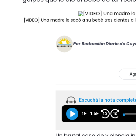
[VIDEO] Una madre le sacó a su bebé tres dientes a 
Por
Redacción Diario de Cuy
Agr
Escuchá la nota complet
1
1.5
10
10
Un brutal caso de violencia 