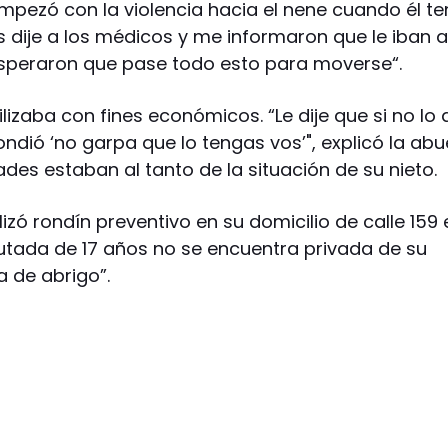
 Empezó con la violencia hacia el nene cuando él te
les dije a los médicos y me informaron que le iban a
y esperaron que pase todo esto para moverse“.
ilizaba con fines económicos. “Le dije que si no lo 
dió ‘no garpa que lo tengas vos’", explicó la abu
dades estaban al tanto de la situación de su nieto.
lizó rondín preventivo en su domicilio de calle 159 
utada de 17 años no se encuentra privada de su
a de abrigo”.