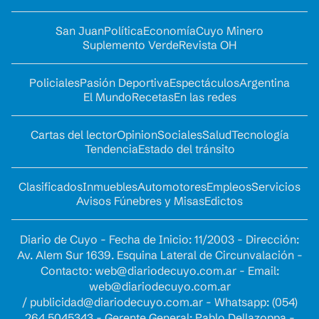
San Juan
Política
Economía
Cuyo Minero
Suplemento Verde
Revista OH
Policiales
Pasión Deportiva
Espectáculos
Argentina
El Mundo
Recetas
En las redes
Cartas del lector
Opinion
Sociales
Salud
Tecnología
Tendencia
Estado del tránsito
Clasificados
Inmuebles
Automotores
Empleos
Servicios
Avisos Fúnebres y Misas
Edictos
Diario de Cuyo - Fecha de Inicio: 11/2003 - Dirección:
Av. Alem Sur 1639. Esquina Lateral de Circunvalación -
Contacto:
web@diariodecuyo.com.ar
- Email:
web@diariodecuyo.com.ar
/
publicidad@diariodecuyo.com.ar
-
Whatsapp: (054)
264 5045343 - Gerente General: Pablo Dellazoppa -