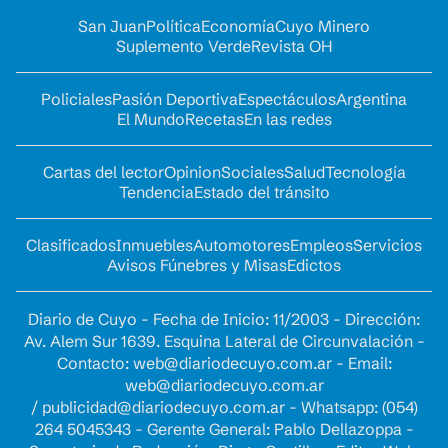
San Juan
Política
Economía
Cuyo Minero
Suplemento Verde
Revista OH
Policiales
Pasión Deportiva
Espectáculos
Argentina
El Mundo
Recetas
En las redes
Cartas del lector
Opinion
Sociales
Salud
Tecnología
Tendencia
Estado del tránsito
Clasificados
Inmuebles
Automotores
Empleos
Servicios
Avisos Fúnebres y Misas
Edictos
Diario de Cuyo - Fecha de Inicio: 11/2003 - Dirección:
Av. Alem Sur 1639. Esquina Lateral de Circunvalación -
Contacto:
web@diariodecuyo.com.ar
- Email:
web@diariodecuyo.com.ar
/
publicidad@diariodecuyo.com.ar
-
Whatsapp: (054)
264 5045343 - Gerente General: Pablo Dellazoppa -