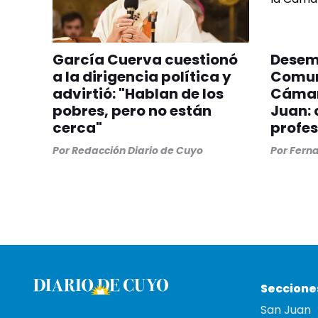
García Cuerva cuestionó
Desemb
a la dirigencia política y
Comun
advirtió: "Hablan de los
Cámar
pobres, pero no están
Juan: 
cerca"
profes
Por
Redacción Diario de Cuyo
Por
Ferna
Seccione
San Juan