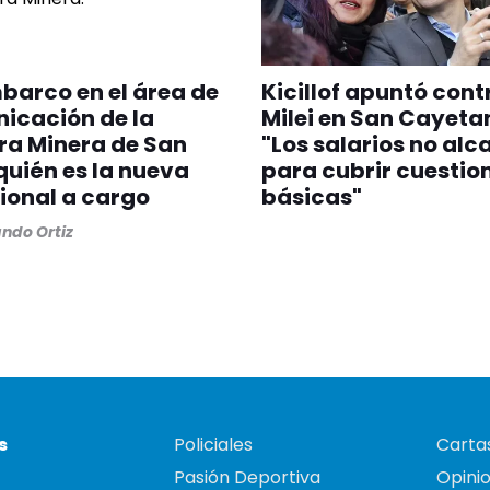
arco en el área de
Kicillof apuntó cont
icación de la
Milei en San Cayeta
a Minera de San
"Los salarios no al
quién es la nueva
para cubrir cuestio
ional a cargo
básicas"
ndo Ortiz
s
Policiales
Cartas
Pasión Deportiva
Opini