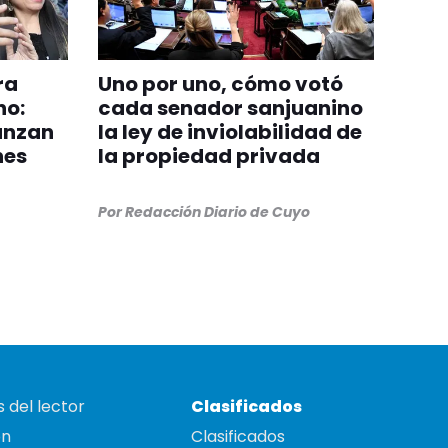
ra
Uno por uno, cómo votó
no:
cada senador sanjuanino
canzan
la ley de inviolabilidad de
nes
la propiedad privada
Por
Redacción Diario de Cuyo
 del lector
Clasificados
on
Clasificados