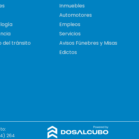
es
Inmuebles
Automotores
logía
Empleos
ncia
Servicios
 del tránsito
Avisos Fúnebres y Misas
Edictos
to:
54) 264