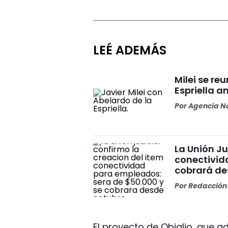
LEÉ ADEMÁS
Milei se re
Espriella a
Por
Agencia No
La Unión Ju
conectivid
cobrará de
Por
Redacción 
El proyecto de Obiglio, que 