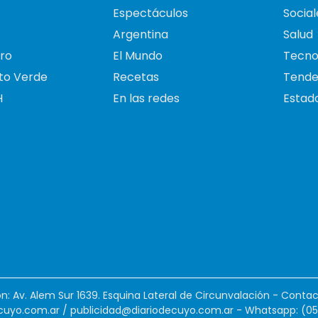
Espectáculos
Social
Argentina
Salud
ro
El Mundo
Tecno
to Verde
Recetas
Tende
H
En las redes
Estado
ión: Av. Alem Sur 1639. Esquina Lateral de Circunvalación - Contac
cuyo.com.ar
/
publicidad@diariodecuyo.com.ar
-
Whatsapp: (0