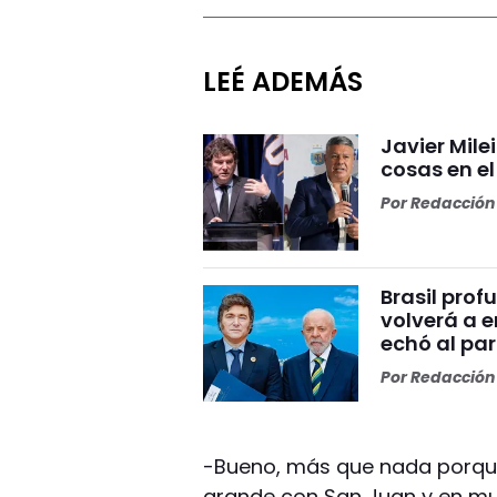
LEÉ ADEMÁS
Javier Mile
cosas en e
Por
Redacción 
Brasil prof
volverá a e
echó al par
Por
Redacción 
-Bueno, más que nada porqu
grande con San Juan y en m