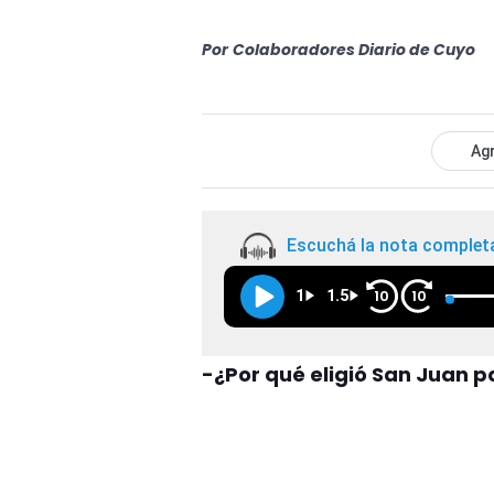
Por
Colaboradores Diario de Cuyo
Agr
Escuchá la nota complet
1
1.5
10
10
-¿Por qué eligió San Juan p