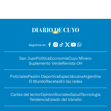
Seguinos en:
San Juan
Política
Economía
Cuyo Minero
Suplemento Verde
Revista OH
Policiales
Pasión Deportiva
Espectáculos
Argentina
El Mundo
Recetas
En las redes
Cartas del lector
Opinion
Sociales
Salud
Tecnología
Tendencia
Estado del tránsito