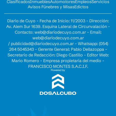
Clasificados
Inmuebles
Automotores
Empleos
Servicios
Avisos Fúnebres y Misas
Edictos
Diario de Cuyo - Fecha de Inicio: 11/2003 - Dirección:
Av. Alem Sur 1639. Esquina Lateral de Circunvalación -
Contacto:
web@diariodecuyo.com.ar
- Email:
web@diariodecuyo.com.ar
/
publicidad@diariodecuyo.com.ar
-
Whatsapp: (054)
264 5045343 - Gerente General: Pablo Dellazoppa -
Secretario de Redacción: Diego Castillo - Editor Web:
Mario Romero - Empresa propietaria del medio -
FRANCISCO MONTES S.A.C.I.F.