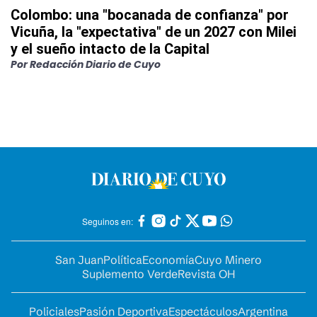
Colombo: una "bocanada de confianza" por
Vicuña, la "expectativa" de un 2027 con Milei
y el sueño intacto de la Capital
Por
Redacción Diario de Cuyo
Seguinos en:
San Juan
Política
Economía
Cuyo Minero
Suplemento Verde
Revista OH
Policiales
Pasión Deportiva
Espectáculos
Argentina