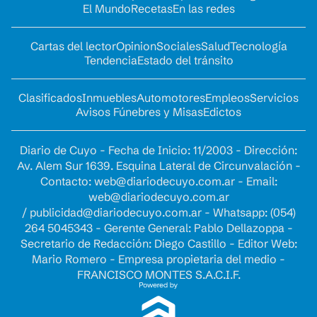
El Mundo
Recetas
En las redes
Cartas del lector
Opinion
Sociales
Salud
Tecnología
Tendencia
Estado del tránsito
Clasificados
Inmuebles
Automotores
Empleos
Servicios
Avisos Fúnebres y Misas
Edictos
Diario de Cuyo - Fecha de Inicio: 11/2003 - Dirección:
Av. Alem Sur 1639. Esquina Lateral de Circunvalación -
Contacto:
web@diariodecuyo.com.ar
- Email:
web@diariodecuyo.com.ar
/
publicidad@diariodecuyo.com.ar
-
Whatsapp: (054)
264 5045343 - Gerente General: Pablo Dellazoppa -
Secretario de Redacción: Diego Castillo - Editor Web:
Mario Romero - Empresa propietaria del medio -
FRANCISCO MONTES S.A.C.I.F.