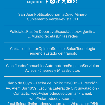
Seguinos en:
San Juan
Política
Economía
Cuyo Minero
Suplemento Verde
Revista OH
Policiales
Pasión Deportiva
Espectáculos
Argentina
El Mundo
Recetas
En las redes
Cartas del lector
Opinion
Sociales
Salud
Tecnología
Tendencia
Estado del tránsito
Clasificados
Inmuebles
Automotores
Empleos
Servicios
Avisos Fúnebres y Misas
Edictos
Diario de Cuyo - Fecha de Inicio: 11/2003 - Dirección:
Av. Alem Sur 1639. Esquina Lateral de Circunvalación -
Contacto:
web@diariodecuyo.com.ar
- Email:
web@diariodecuyo.com.ar
/
publicidad@diariodecuyo.com.ar
-
Whatsapp: (054)