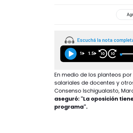
Agr
Escuchá la nota complet
1
1.5
10
10
En medio de los planteos por 
salariales de docentes y otros
Consenso Ischigualasto, Mar
aseguró: "La oposición tien
programa".