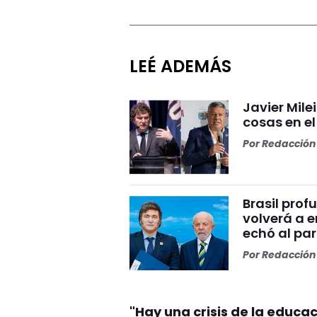
LEÉ ADEMÁS
Javier Mile
cosas en e
Por
Redacción 
Brasil prof
volverá a e
echó al par
Por
Redacción 
"Hay una crisis de la educa