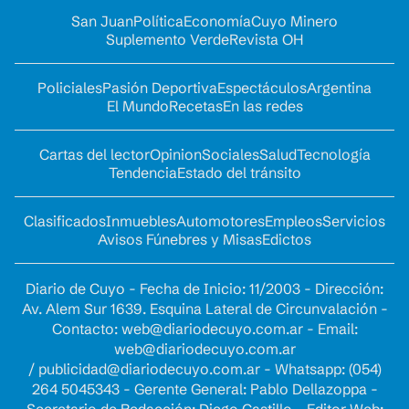
San Juan
Política
Economía
Cuyo Minero
Suplemento Verde
Revista OH
Policiales
Pasión Deportiva
Espectáculos
Argentina
El Mundo
Recetas
En las redes
Cartas del lector
Opinion
Sociales
Salud
Tecnología
Tendencia
Estado del tránsito
Clasificados
Inmuebles
Automotores
Empleos
Servicios
Avisos Fúnebres y Misas
Edictos
Diario de Cuyo - Fecha de Inicio: 11/2003 - Dirección:
Av. Alem Sur 1639. Esquina Lateral de Circunvalación -
Contacto:
web@diariodecuyo.com.ar
- Email:
web@diariodecuyo.com.ar
/
publicidad@diariodecuyo.com.ar
-
Whatsapp: (054)
264 5045343 - Gerente General: Pablo Dellazoppa -