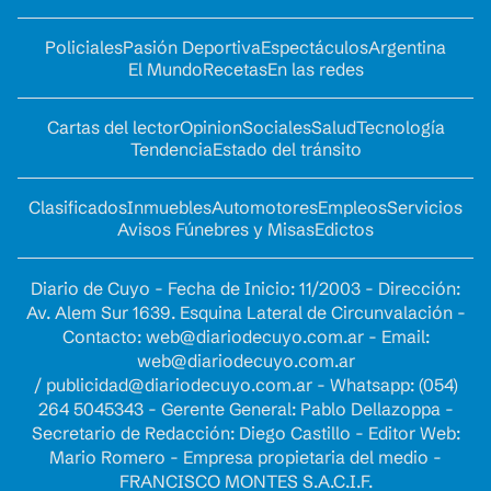
Policiales
Pasión Deportiva
Espectáculos
Argentina
El Mundo
Recetas
En las redes
Cartas del lector
Opinion
Sociales
Salud
Tecnología
Tendencia
Estado del tránsito
Clasificados
Inmuebles
Automotores
Empleos
Servicios
Avisos Fúnebres y Misas
Edictos
Diario de Cuyo - Fecha de Inicio: 11/2003 - Dirección:
Av. Alem Sur 1639. Esquina Lateral de Circunvalación -
Contacto:
web@diariodecuyo.com.ar
- Email:
web@diariodecuyo.com.ar
/
publicidad@diariodecuyo.com.ar
-
Whatsapp: (054)
264 5045343 - Gerente General: Pablo Dellazoppa -
Secretario de Redacción: Diego Castillo - Editor Web:
Mario Romero - Empresa propietaria del medio -
FRANCISCO MONTES S.A.C.I.F.