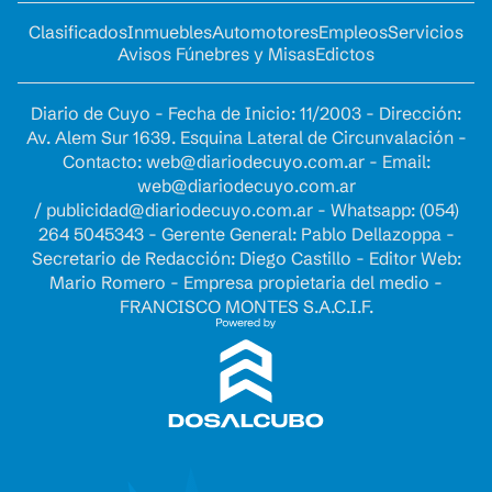
Clasificados
Inmuebles
Automotores
Empleos
Servicios
Avisos Fúnebres y Misas
Edictos
Diario de Cuyo - Fecha de Inicio: 11/2003 - Dirección:
Av. Alem Sur 1639. Esquina Lateral de Circunvalación -
Contacto:
web@diariodecuyo.com.ar
- Email:
web@diariodecuyo.com.ar
/
publicidad@diariodecuyo.com.ar
-
Whatsapp: (054)
264 5045343 - Gerente General: Pablo Dellazoppa -
Secretario de Redacción: Diego Castillo - Editor Web:
Mario Romero - Empresa propietaria del medio -
FRANCISCO MONTES S.A.C.I.F.