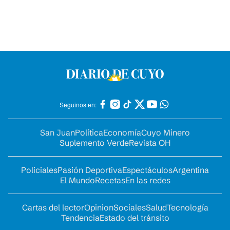
Seguinos en:
San Juan
Política
Economía
Cuyo Minero
Suplemento Verde
Revista OH
Policiales
Pasión Deportiva
Espectáculos
Argentina
El Mundo
Recetas
En las redes
Cartas del lector
Opinion
Sociales
Salud
Tecnología
Tendencia
Estado del tránsito