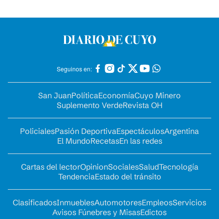
Seguinos en:
San Juan
Política
Economía
Cuyo Minero
Suplemento Verde
Revista OH
Policiales
Pasión Deportiva
Espectáculos
Argentina
El Mundo
Recetas
En las redes
Cartas del lector
Opinion
Sociales
Salud
Tecnología
Tendencia
Estado del tránsito
Clasificados
Inmuebles
Automotores
Empleos
Servicios
Avisos Fúnebres y Misas
Edictos