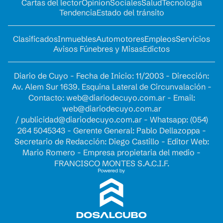
Cartas del lector
Opinion
Sociales
Salud
Tecnología
Tendencia
Estado del tránsito
Clasificados
Inmuebles
Automotores
Empleos
Servicios
Avisos Fúnebres y Misas
Edictos
Diario de Cuyo - Fecha de Inicio: 11/2003 - Dirección:
Av. Alem Sur 1639. Esquina Lateral de Circunvalación -
Contacto:
web@diariodecuyo.com.ar
- Email:
web@diariodecuyo.com.ar
/
publicidad@diariodecuyo.com.ar
-
Whatsapp: (054)
264 5045343 - Gerente General: Pablo Dellazoppa -
Secretario de Redacción: Diego Castillo - Editor Web:
Mario Romero - Empresa propietaria del medio -
FRANCISCO MONTES S.A.C.I.F.