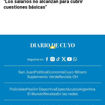
"Los salarios no alcanzan para cubrir
cuestiones básicas"
Seguinos en:
San Juan
Política
Economía
Cuyo Minero
Suplemento Verde
Revista OH
Policiales
Pasión Deportiva
Espectáculos
Argentina
El Mundo
Recetas
En las redes