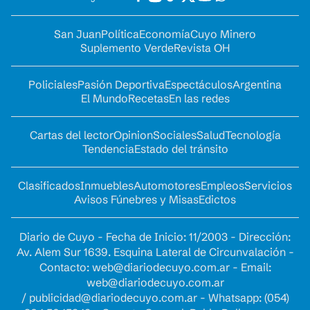
San Juan
Política
Economía
Cuyo Minero
Suplemento Verde
Revista OH
Policiales
Pasión Deportiva
Espectáculos
Argentina
El Mundo
Recetas
En las redes
Cartas del lector
Opinion
Sociales
Salud
Tecnología
Tendencia
Estado del tránsito
Clasificados
Inmuebles
Automotores
Empleos
Servicios
Avisos Fúnebres y Misas
Edictos
Diario de Cuyo - Fecha de Inicio: 11/2003 - Dirección:
Av. Alem Sur 1639. Esquina Lateral de Circunvalación -
Contacto:
web@diariodecuyo.com.ar
- Email:
web@diariodecuyo.com.ar
/
publicidad@diariodecuyo.com.ar
-
Whatsapp: (054)