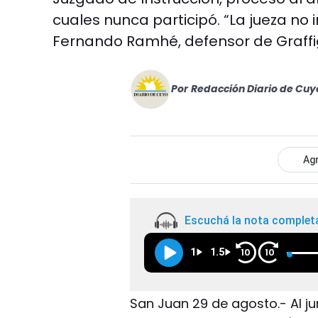
cuales nunca participó. “La jueza no 
Fernando Ramhé, defensor de Graffi
Por
Redacción Diario de Cuy
Agr
Escuchá la nota complet
1
1.5
10
10
San Juan 29 de agosto.- Al j