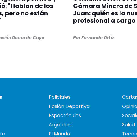
ió: "Hablan de los
Cámara Minera de 
, pero no están
Juan: quién es la nu
"
profesional a cargo
ción Diario de Cuyo
Por
Fernando Ortiz
s
Policiales
Cartas
Pasión Deportiva
Opini
Espectáculos
Social
Argentina
Salud
ro
El Mundo
Tecno