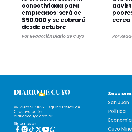
conectividad para
advirt
empleados: será de
pobres
$50.000 y se cobrará
cerca
desde octubre
Por
Redacción Diario de Cuyo
Por
Redac
Seccione
San Juan
Av. Alem Sur 1639. Esquina Lateral de
Política
Circunvalación
diariodecuyo.com.ar
Economía
Siguenos en:
Cuyo Mine