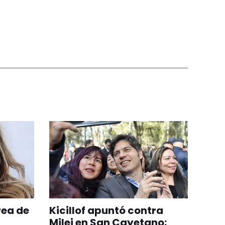
rea de
Kicillof apuntó contra
Milei en San Cayetano: