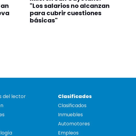
San
"Los salarios no alcanzan
eva
para cubrir cuestiones
básicas"
 del lector
Clasificados
on
Clasificados
es
Inmuebles
Automotores
logía
Empleos