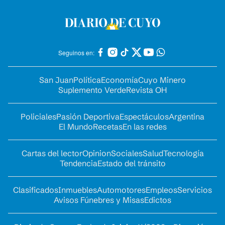
Seguinos en:
San Juan
Política
Economía
Cuyo Minero
Suplemento Verde
Revista OH
Policiales
Pasión Deportiva
Espectáculos
Argentina
El Mundo
Recetas
En las redes
Cartas del lector
Opinion
Sociales
Salud
Tecnología
Tendencia
Estado del tránsito
Clasificados
Inmuebles
Automotores
Empleos
Servicios
Avisos Fúnebres y Misas
Edictos