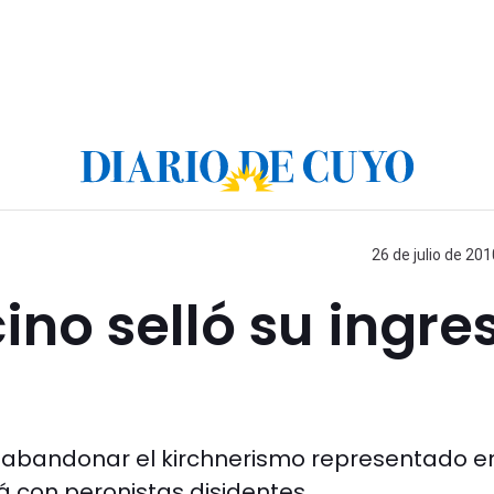
26 de julio de 201
ino selló su ingre
e abandonar el kirchnerismo representado en
á con peronistas disidentes.