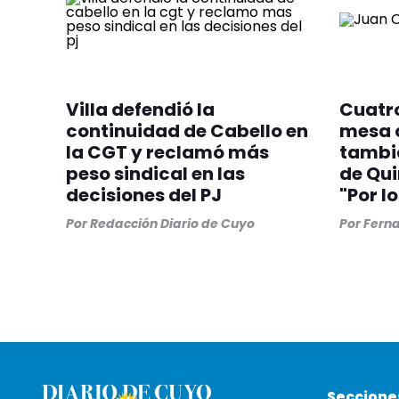
Villa defendió la
Cuatro
continuidad de Cabello en
mesa c
la CGT y reclamó más
tambié
peso sindical en las
de Qui
decisiones del PJ
"Por l
Por
Redacción Diario de Cuyo
Por
Ferna
Seccione