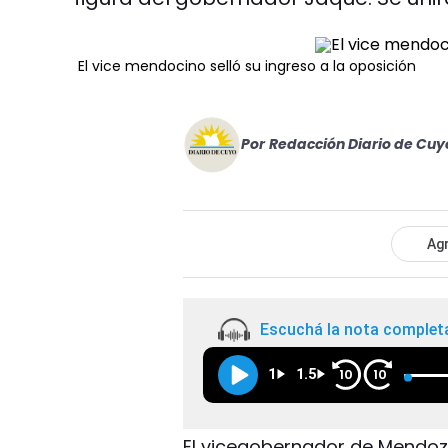
El vice mendocino selló su ingreso a la oposición
Por
Redacción Diario de Cuy
Agr
Escuchá la nota complet
1
1.5
10
10
El vicegobernador de Mendoza