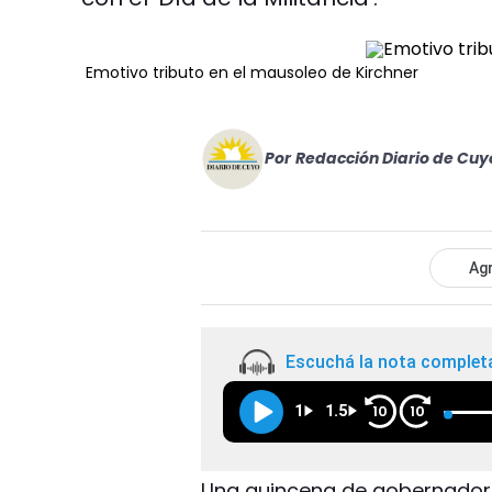
Emotivo tributo en el mausoleo de Kirchner
Por
Redacción Diario de Cuy
Agr
Escuchá la nota complet
1
1.5
10
10
Una quincena de gobernadores 