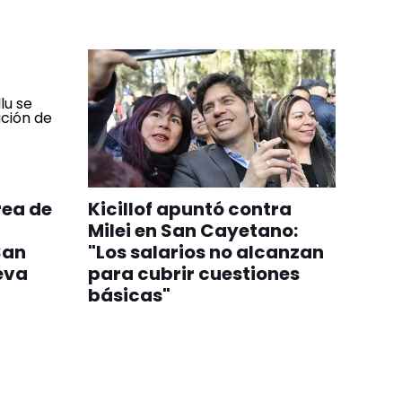
rea de
Kicillof apuntó contra
Milei en San Cayetano:
San
"Los salarios no alcanzan
eva
para cubrir cuestiones
básicas"