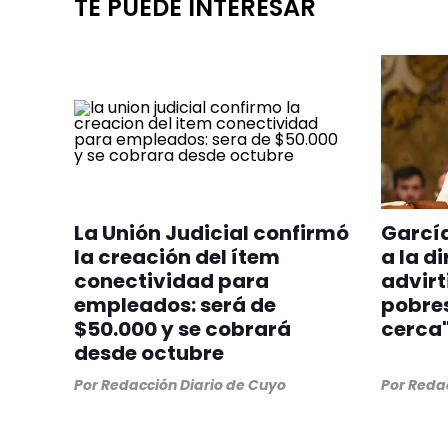
TE PUEDE INTERESAR
La Unión Judicial confirmó
Garcí
la creación del ítem
a la d
conectividad para
advirt
empleados: será de
pobres
$50.000 y se cobrará
cerca
desde octubre
Por
Redacción Diario de Cuyo
Por
Redac