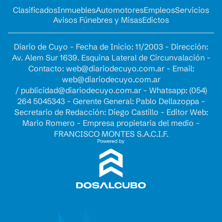
Clasificados
Inmuebles
Automotores
Empleos
Servicios
Avisos Fúnebres y Misas
Edictos
Diario de Cuyo - Fecha de Inicio: 11/2003 - Dirección:
Av. Alem Sur 1639. Esquina Lateral de Circunvalación -
Contacto:
web@diariodecuyo.com.ar
- Email:
web@diariodecuyo.com.ar
/
publicidad@diariodecuyo.com.ar
-
Whatsapp: (054)
264 5045343 - Gerente General: Pablo Dellazoppa -
Secretario de Redacción: Diego Castillo - Editor Web:
Mario Romero - Empresa propietaria del medio -
FRANCISCO MONTES S.A.C.I.F.