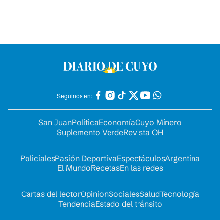
Seguinos en:
San Juan
Política
Economía
Cuyo Minero
Suplemento Verde
Revista OH
Policiales
Pasión Deportiva
Espectáculos
Argentina
El Mundo
Recetas
En las redes
Cartas del lector
Opinion
Sociales
Salud
Tecnología
Tendencia
Estado del tránsito