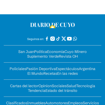
Seguinos en:
San Juan
Política
Economía
Cuyo Minero
Suplemento Verde
Revista OH
Policiales
Pasión Deportiva
Espectáculos
Argentina
El Mundo
Recetas
En las redes
Cartas del lector
Opinion
Sociales
Salud
Tecnología
Tendencia
Estado del tránsito
Clasificados
Inmuebles
Automotores
Empleos
Servicios