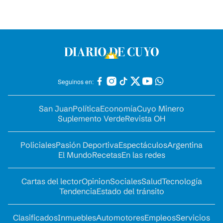
Seguinos en:
San Juan
Política
Economía
Cuyo Minero
Suplemento Verde
Revista OH
Policiales
Pasión Deportiva
Espectáculos
Argentina
El Mundo
Recetas
En las redes
Cartas del lector
Opinion
Sociales
Salud
Tecnología
Tendencia
Estado del tránsito
Clasificados
Inmuebles
Automotores
Empleos
Servicios