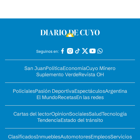
Seguinos en:
San Juan
Política
Economía
Cuyo Minero
Suplemento Verde
Revista OH
Policiales
Pasión Deportiva
Espectáculos
Argentina
El Mundo
Recetas
En las redes
Cartas del lector
Opinion
Sociales
Salud
Tecnología
Tendencia
Estado del tránsito
Clasificados
Inmuebles
Automotores
Empleos
Servicios