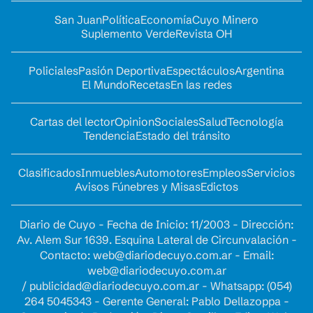
San Juan
Política
Economía
Cuyo Minero
Suplemento Verde
Revista OH
Policiales
Pasión Deportiva
Espectáculos
Argentina
El Mundo
Recetas
En las redes
Cartas del lector
Opinion
Sociales
Salud
Tecnología
Tendencia
Estado del tránsito
Clasificados
Inmuebles
Automotores
Empleos
Servicios
Avisos Fúnebres y Misas
Edictos
Diario de Cuyo - Fecha de Inicio: 11/2003 - Dirección:
Av. Alem Sur 1639. Esquina Lateral de Circunvalación -
Contacto:
web@diariodecuyo.com.ar
- Email:
web@diariodecuyo.com.ar
/
publicidad@diariodecuyo.com.ar
-
Whatsapp: (054)
264 5045343 - Gerente General: Pablo Dellazoppa -