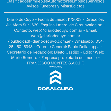
Clasificados
Inmuebles
Automotores
Empleos
Servicios
Avisos Fúnebres y Misas
Edictos
Diario de Cuyo - Fecha de Inicio: 11/2003 - Dirección:
Av. Alem Sur 1639. Esquina Lateral de Circunvalación -
Contacto:
web@diariodecuyo.com.ar
- Email:
web@diariodecuyo.com.ar
/
publicidad@diariodecuyo.com.ar
-
Whatsapp: (054)
264 5045343 - Gerente General: Pablo Dellazoppa -
Secretario de Redacción: Diego Castillo - Editor Web:
Mario Romero - Empresa propietaria del medio -
FRANCISCO MONTES S.A.C.I.F.