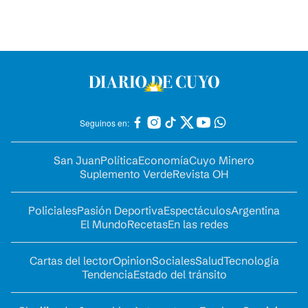
Seguinos en:
San Juan
Política
Economía
Cuyo Minero
Suplemento Verde
Revista OH
Policiales
Pasión Deportiva
Espectáculos
Argentina
El Mundo
Recetas
En las redes
Cartas del lector
Opinion
Sociales
Salud
Tecnología
Tendencia
Estado del tránsito