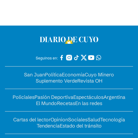
Seguinos en:
San Juan
Política
Economía
Cuyo Minero
Suplemento Verde
Revista OH
Policiales
Pasión Deportiva
Espectáculos
Argentina
El Mundo
Recetas
En las redes
Cartas del lector
Opinion
Sociales
Salud
Tecnología
Tendencia
Estado del tránsito