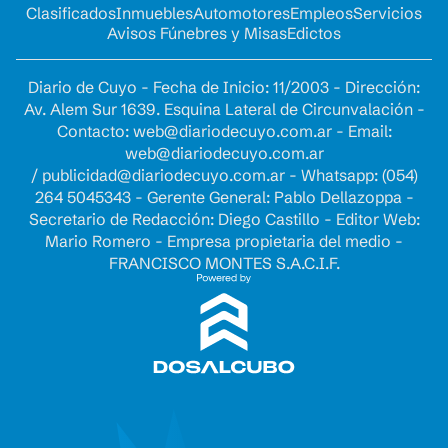
Clasificados
Inmuebles
Automotores
Empleos
Servicios
Avisos Fúnebres y Misas
Edictos
Diario de Cuyo - Fecha de Inicio: 11/2003 - Dirección:
Av. Alem Sur 1639. Esquina Lateral de Circunvalación -
Contacto:
web@diariodecuyo.com.ar
- Email:
web@diariodecuyo.com.ar
/
publicidad@diariodecuyo.com.ar
-
Whatsapp: (054)
264 5045343 - Gerente General: Pablo Dellazoppa -
Secretario de Redacción: Diego Castillo - Editor Web:
Mario Romero - Empresa propietaria del medio -
FRANCISCO MONTES S.A.C.I.F.