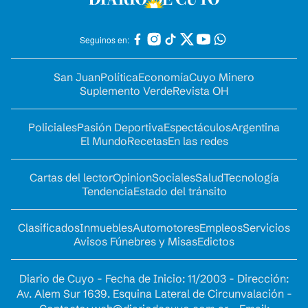
Seguinos en:
San Juan
Política
Economía
Cuyo Minero
Suplemento Verde
Revista OH
Policiales
Pasión Deportiva
Espectáculos
Argentina
El Mundo
Recetas
En las redes
Cartas del lector
Opinion
Sociales
Salud
Tecnología
Tendencia
Estado del tránsito
Clasificados
Inmuebles
Automotores
Empleos
Servicios
Avisos Fúnebres y Misas
Edictos
Diario de Cuyo - Fecha de Inicio: 11/2003 - Dirección:
Av. Alem Sur 1639. Esquina Lateral de Circunvalación -