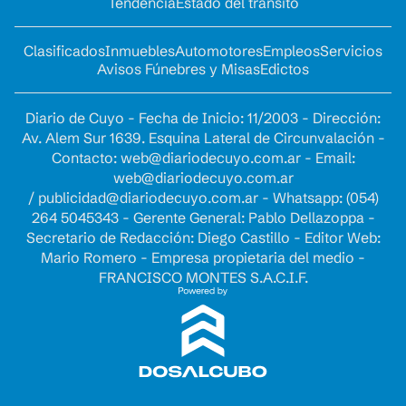
Tendencia
Estado del tránsito
Clasificados
Inmuebles
Automotores
Empleos
Servicios
Avisos Fúnebres y Misas
Edictos
Diario de Cuyo - Fecha de Inicio: 11/2003 - Dirección:
Av. Alem Sur 1639. Esquina Lateral de Circunvalación -
Contacto:
web@diariodecuyo.com.ar
- Email:
web@diariodecuyo.com.ar
/
publicidad@diariodecuyo.com.ar
-
Whatsapp: (054)
264 5045343 - Gerente General: Pablo Dellazoppa -
Secretario de Redacción: Diego Castillo - Editor Web:
Mario Romero - Empresa propietaria del medio -
FRANCISCO MONTES S.A.C.I.F.