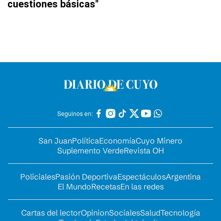
cuestiones básicas"
Seguinos en:
San Juan
Política
Economía
Cuyo Minero
Suplemento Verde
Revista OH
Policiales
Pasión Deportiva
Espectáculos
Argentina
El Mundo
Recetas
En las redes
Cartas del lector
Opinion
Sociales
Salud
Tecnología