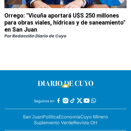
Orrego: "Vicuña aportará U$S 250 millones
para obras viales, hídricas y de saneamiento"
en San Juan
Por
Redacción Diario de Cuyo
Seguinos en:
San Juan
Política
Economía
Cuyo Minero
Suplemento Verde
Revista OH