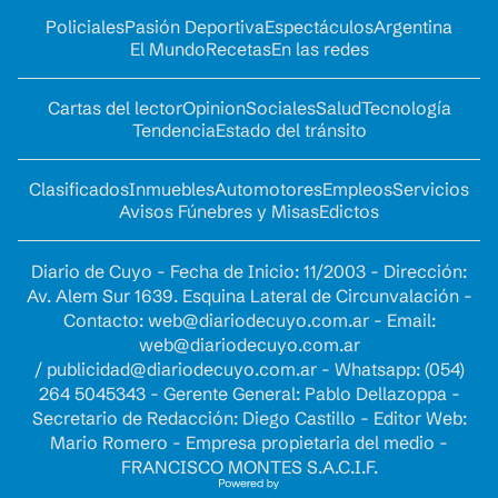
Policiales
Pasión Deportiva
Espectáculos
Argentina
El Mundo
Recetas
En las redes
Cartas del lector
Opinion
Sociales
Salud
Tecnología
Tendencia
Estado del tránsito
Clasificados
Inmuebles
Automotores
Empleos
Servicios
Avisos Fúnebres y Misas
Edictos
Diario de Cuyo - Fecha de Inicio: 11/2003 - Dirección:
Av. Alem Sur 1639. Esquina Lateral de Circunvalación -
Contacto:
web@diariodecuyo.com.ar
- Email:
web@diariodecuyo.com.ar
/
publicidad@diariodecuyo.com.ar
-
Whatsapp: (054)
264 5045343 - Gerente General: Pablo Dellazoppa -
Secretario de Redacción: Diego Castillo - Editor Web:
Mario Romero - Empresa propietaria del medio -
FRANCISCO MONTES S.A.C.I.F.