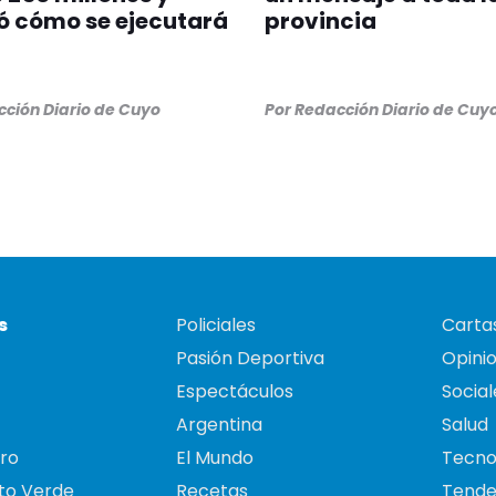
ó cómo se ejecutará
provincia
ción Diario de Cuyo
Por
Redacción Diario de Cuy
s
Policiales
Cartas
Pasión Deportiva
Opini
Espectáculos
Social
Argentina
Salud
ro
El Mundo
Tecno
to Verde
Recetas
Tende