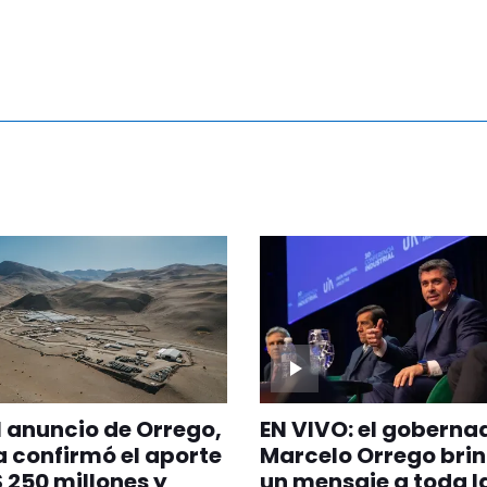
l anuncio de Orrego,
EN VIVO: el goberna
 confirmó el aporte
Marcelo Orrego bri
 250 millones y
un mensaje a toda l