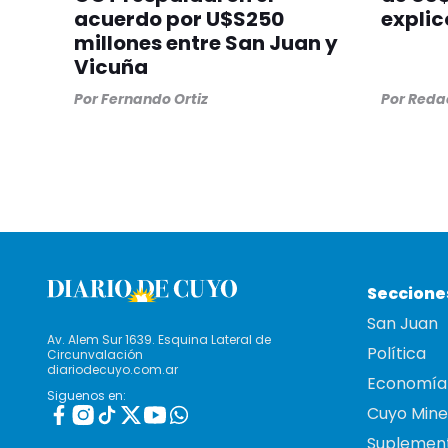
acuerdo por U$S250
explic
millones entre San Juan y
Vicuña
Por
Fernando Ortiz
Por
Redac
Seccione
San Juan
Av. Alem Sur 1639. Esquina Lateral de
Política
Circunvalación
diariodecuyo.com.ar
Economía
Siguenos en:
Cuyo Mine
Suplemen