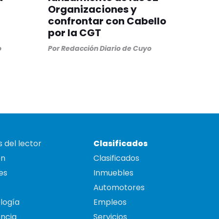
Organizaciones y
confrontar con Cabello
por la CGT
o
Por
Redacción Diario de Cuyo
 del lector
Clasificados
on
Clasificados
es
Inmuebles
Automotores
logía
Empleos
ncia
Servicios