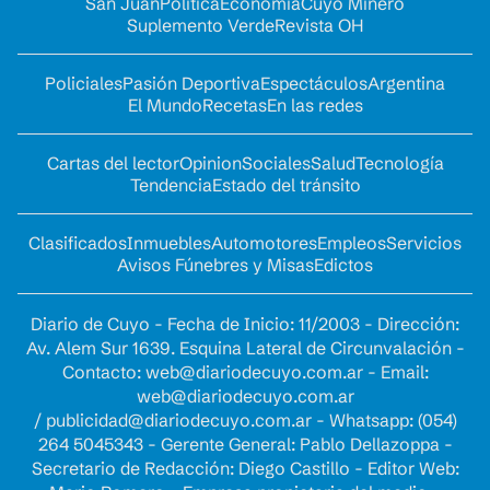
San Juan
Política
Economía
Cuyo Minero
Suplemento Verde
Revista OH
Policiales
Pasión Deportiva
Espectáculos
Argentina
El Mundo
Recetas
En las redes
Cartas del lector
Opinion
Sociales
Salud
Tecnología
Tendencia
Estado del tránsito
Clasificados
Inmuebles
Automotores
Empleos
Servicios
Avisos Fúnebres y Misas
Edictos
Diario de Cuyo - Fecha de Inicio: 11/2003 - Dirección:
Av. Alem Sur 1639. Esquina Lateral de Circunvalación -
Contacto:
web@diariodecuyo.com.ar
- Email:
web@diariodecuyo.com.ar
/
publicidad@diariodecuyo.com.ar
-
Whatsapp: (054)
264 5045343 - Gerente General: Pablo Dellazoppa -
Secretario de Redacción: Diego Castillo - Editor Web: