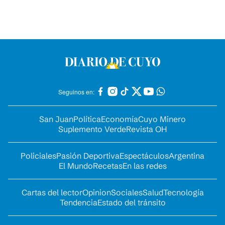
Seguinos en:
San Juan
Política
Economía
Cuyo Minero
Suplemento Verde
Revista OH
Policiales
Pasión Deportiva
Espectáculos
Argentina
El Mundo
Recetas
En las redes
Cartas del lector
Opinion
Sociales
Salud
Tecnología
Tendencia
Estado del tránsito