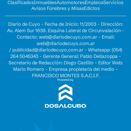
Clasificados
Inmuebles
Automotores
Empleos
Servicios
Avisos Fúnebres y Misas
Edictos
Diario de Cuyo - Fecha de Inicio: 11/2003 - Dirección:
Av. Alem Sur 1639. Esquina Lateral de Circunvalación -
Contacto:
web@diariodecuyo.com.ar
- Email:
web@diariodecuyo.com.ar
/
publicidad@diariodecuyo.com.ar
-
Whatsapp: (054)
264 5045343 - Gerente General: Pablo Dellazoppa -
Secretario de Redacción: Diego Castillo - Editor Web:
Mario Romero - Empresa propietaria del medio -
FRANCISCO MONTES S.A.C.I.F.