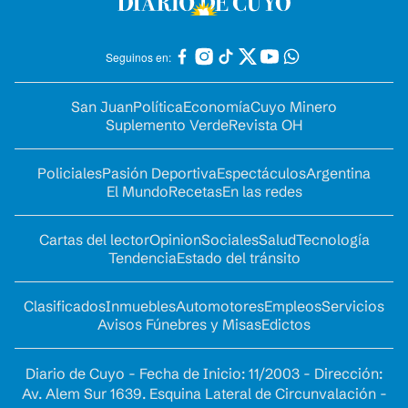
Seguinos en:
San Juan
Política
Economía
Cuyo Minero
Suplemento Verde
Revista OH
Policiales
Pasión Deportiva
Espectáculos
Argentina
El Mundo
Recetas
En las redes
Cartas del lector
Opinion
Sociales
Salud
Tecnología
Tendencia
Estado del tránsito
Clasificados
Inmuebles
Automotores
Empleos
Servicios
Avisos Fúnebres y Misas
Edictos
Diario de Cuyo - Fecha de Inicio: 11/2003 - Dirección:
Av. Alem Sur 1639. Esquina Lateral de Circunvalación -