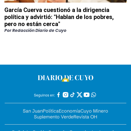
García Cuerva cuestionó a la dirigencia
política y advirtió: "Hablan de los pobres,
pero no están cerca"
Por
Redacción Diario de Cuyo
Seguinos en:
San Juan
Política
Economía
Cuyo Minero
Suplemento Verde
Revista OH