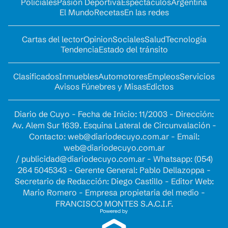
Policiales
Pasión Deportiva
Espectáculos
Argentina
El Mundo
Recetas
En las redes
Cartas del lector
Opinion
Sociales
Salud
Tecnología
Tendencia
Estado del tránsito
Clasificados
Inmuebles
Automotores
Empleos
Servicios
Avisos Fúnebres y Misas
Edictos
Diario de Cuyo - Fecha de Inicio: 11/2003 - Dirección:
Av. Alem Sur 1639. Esquina Lateral de Circunvalación -
Contacto:
web@diariodecuyo.com.ar
- Email:
web@diariodecuyo.com.ar
/
publicidad@diariodecuyo.com.ar
-
Whatsapp: (054)
264 5045343 - Gerente General: Pablo Dellazoppa -
Secretario de Redacción: Diego Castillo - Editor Web:
Mario Romero - Empresa propietaria del medio -
FRANCISCO MONTES S.A.C.I.F.