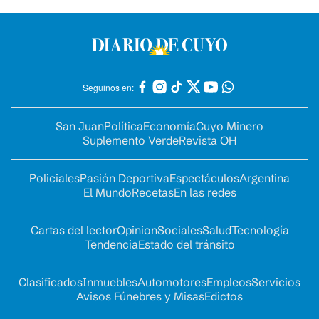
Seguinos en:
San Juan
Política
Economía
Cuyo Minero
Suplemento Verde
Revista OH
Policiales
Pasión Deportiva
Espectáculos
Argentina
El Mundo
Recetas
En las redes
Cartas del lector
Opinion
Sociales
Salud
Tecnología
Tendencia
Estado del tránsito
Clasificados
Inmuebles
Automotores
Empleos
Servicios
Avisos Fúnebres y Misas
Edictos