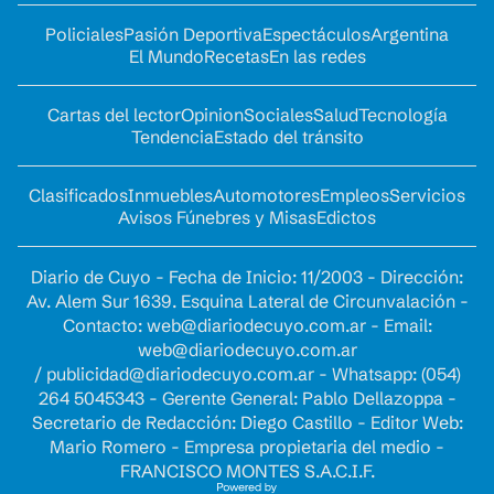
Policiales
Pasión Deportiva
Espectáculos
Argentina
El Mundo
Recetas
En las redes
Cartas del lector
Opinion
Sociales
Salud
Tecnología
Tendencia
Estado del tránsito
Clasificados
Inmuebles
Automotores
Empleos
Servicios
Avisos Fúnebres y Misas
Edictos
Diario de Cuyo - Fecha de Inicio: 11/2003 - Dirección:
Av. Alem Sur 1639. Esquina Lateral de Circunvalación -
Contacto:
web@diariodecuyo.com.ar
- Email:
web@diariodecuyo.com.ar
/
publicidad@diariodecuyo.com.ar
-
Whatsapp: (054)
264 5045343 - Gerente General: Pablo Dellazoppa -
Secretario de Redacción: Diego Castillo - Editor Web:
Mario Romero - Empresa propietaria del medio -
FRANCISCO MONTES S.A.C.I.F.