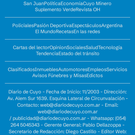
San Juan
Política
Economía
Cuyo Minero
Suplemento Verde
Revista OH
Policiales
Pasión Deportiva
Espectáculos
Argentina
El Mundo
Recetas
En las redes
Cartas del lector
Opinion
Sociales
Salud
Tecnología
Tendencia
Estado del tránsito
Clasificados
Inmuebles
Automotores
Empleos
Servicios
Avisos Fúnebres y Misas
Edictos
Diario de Cuyo - Fecha de Inicio: 11/2003 - Dirección:
Av. Alem Sur 1639. Esquina Lateral de Circunvalación -
Contacto:
web@diariodecuyo.com.ar
- Email:
web@diariodecuyo.com.ar
/
publicidad@diariodecuyo.com.ar
-
Whatsapp: (054)
264 5045343 - Gerente General: Pablo Dellazoppa -
Secretario de Redacción: Diego Castillo - Editor Web: