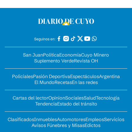
Seguinos en:
San Juan
Política
Economía
Cuyo Minero
Suplemento Verde
Revista OH
Policiales
Pasión Deportiva
Espectáculos
Argentina
El Mundo
Recetas
En las redes
Cartas del lector
Opinion
Sociales
Salud
Tecnología
Tendencia
Estado del tránsito
Clasificados
Inmuebles
Automotores
Empleos
Servicios
Avisos Fúnebres y Misas
Edictos