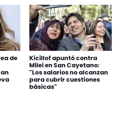
rea de
Kicillof apuntó contra
Milei en San Cayetano:
San
"Los salarios no alcanzan
eva
para cubrir cuestiones
básicas"