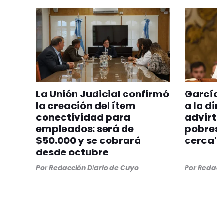
La Unión Judicial confirmó
Garcí
la creación del ítem
a la d
conectividad para
advirt
empleados: será de
pobres
$50.000 y se cobrará
cerca
desde octubre
Por
Redacción Diario de Cuyo
Por
Redac