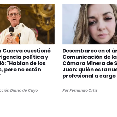
a Cuerva cuestionó
Desembarco en el á
irigencia política y
Comunicación de la
ió: "Hablan de los
Cámara Minera de 
, pero no están
Juan: quién es la nu
"
profesional a cargo
ción Diario de Cuyo
Por
Fernando Ortiz